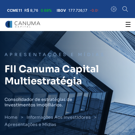
CCME11
R$ 8,76
0.68%
IBOV
177.726,17
-0.09%
IFIX
3.781,99
A+
A-
Contraste
Acessibilidade
APRESENTAÇÕES E MÍDIAS
FII Canuma Capital
Multiestratégia
Consolidador de estratégias de
investimentos imobiliários.
Home
>
Informações Aos Investidores
>
Apresentações e Mídias