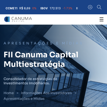
CCME11
R$ 8,69
0%
IBOV
172.513
-1.73%
IFIX
3.771,15
0.29%
A+
A-
Contraste
Acessibilidade
APRESENTAÇÕES E MÍDIAS
FII Canuma Capital
Multiestratégia
Consolidador de estratégias de
investimentos imobiliários.
Home
>
Informações Aos Investidores
>
Apresentações e Mídias