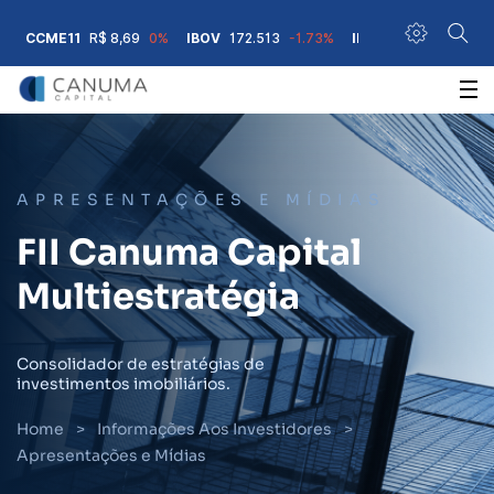
CCME11
R$ 8,69
0%
IBOV
172.513
-1.73%
IFIX
3.771,15
0.29%
A+
A-
Contraste
Acessibilidade
APRESENTAÇÕES E MÍDIAS
FII Canuma Capital
Multiestratégia
Consolidador de estratégias de
investimentos imobiliários.
Home
>
Informações Aos Investidores
>
Apresentações e Mídias